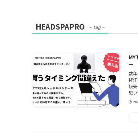
HEADSPAPRO
– tag –
MY
ー
数年
MY
販売
思い
20