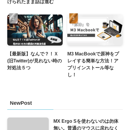
けられたまま話は進む
【最新版】なんで？！Ｘ
M3 MacBookで原神をプ
(旧Twitter)が見れない時の
レイする簡単な方法！ア
対処法５つ
プリインストール等な
し！
NewPost
MX Ergo Sを使わないのは勿体
無い。普通のマウスに戻れなく