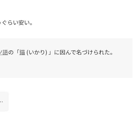
うぐらい安い。
ツ語
の「
錨
(いかり) 」に因んで名づけられた。
…