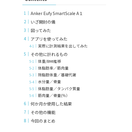
Anker Eufy SmartScale A１
いざ開封の儀
図ってみた
アプリを使ってみた
実際に計測結果を出してみた
その他に計れるもの
体重/BMI推移
体脂肪率／筋肉量
除脂肪体重／基礎代謝
水分量／骨量
体脂肪量／タンパク質量
筋肉量／骨量(％）
何か月か使用した結果
その他の機能
今回のまとめ