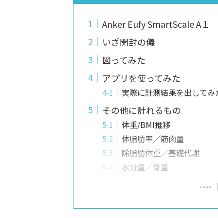
Anker Eufy SmartScale A１
いざ開封の儀
図ってみた
アプリを使ってみた
実際に計測結果を出してみ
その他に計れるもの
体重/BMI推移
体脂肪率／筋肉量
除脂肪体重／基礎代謝
水分量／骨量