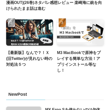
漫画OUT|(26巻)ネタバレ感想レビュー 楽崎海に銃を向
けられたまま話は進む
【最新版】なんで？！Ｘ
M3 MacBookで原神をプ
(旧Twitter)が見れない時の
レイする簡単な方法！ア
対処法５つ
プリインストール等な
し！
NewPost
MX Ergo Sを使わないのは勿体